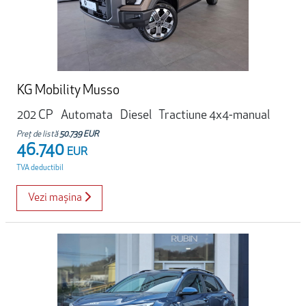
KG Mobility Musso
202 CP
Automata
Diesel
Tractiune 4x4-manual
Preț de listă
50.739 EUR
46.740
EUR
TVA deductibil
Vezi mașina