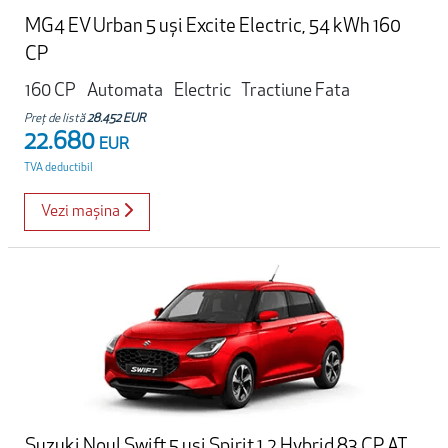
MG4 EV Urban 5 uși Excite Electric, 54 kWh 160
CP
160 CP
Automata
Electric
Tractiune Fata
Preț de listă
28.452 EUR
22.680
EUR
TVA deductibil
Vezi mașina
Suzuki Noul Swift 5 usi Spirit 1.2 Hybrid 83 CP AT