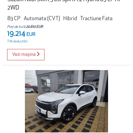
2WD
83 CP
Automata (CVT)
Hibrid
Tractiune Fata
Preț de listă
20.610 EUR
19.214
EUR
TVA deductibil
Vezi mașina