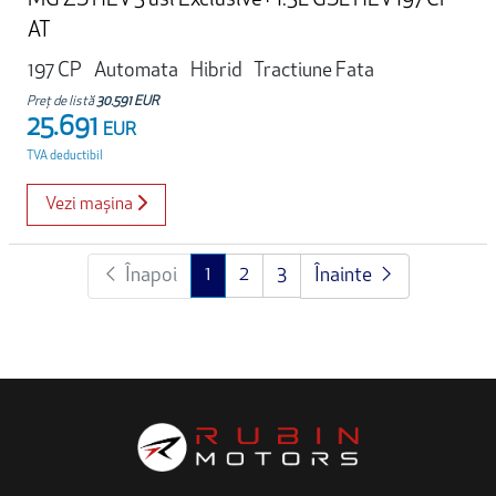
MG ZS HEV 5 usi Exclusive+ 1.5L GSL HEV 197 CP
AT
197 CP
Automata
Hibrid
Tractiune Fata
Preț de listă
30.591 EUR
25.691
EUR
TVA deductibil
Vezi mașina
1
2
3
Înapoi
Înainte