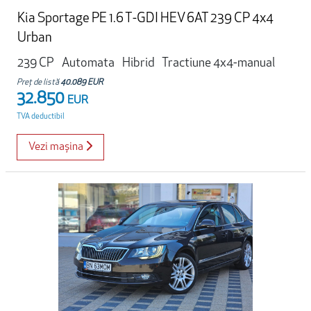
Kia Sportage PE 1.6 T-GDI HEV 6AT 239 CP 4x4
Urban
239 CP
Automata
Hibrid
Tractiune 4x4-manual
Preț de listă
40.089 EUR
32.850
EUR
TVA deductibil
Vezi mașina