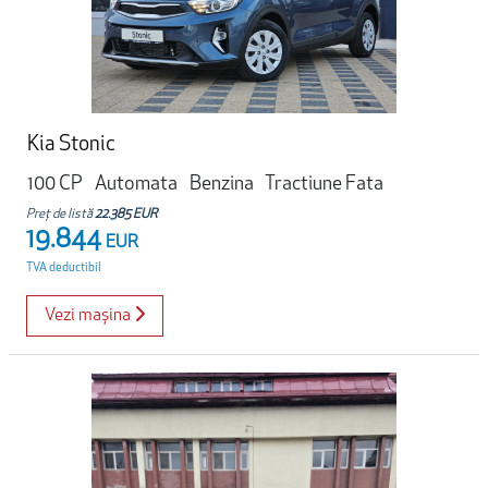
Kia Stonic
100 CP
Automata
Benzina
Tractiune Fata
Preț de listă
22.385 EUR
19.844
EUR
TVA deductibil
Vezi mașina