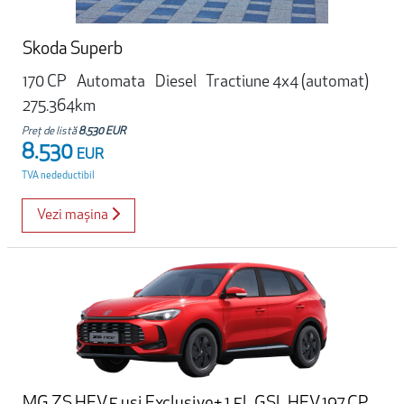
Skoda Superb
170 CP
Automata
Diesel
Tractiune 4x4 (automat)
275.364km
Preț de listă
8.530 EUR
8.530
EUR
TVA nedeductibil
Vezi mașina