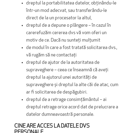
dreptul la portabilitatea datelor, obținându-le
într-un mod adecvat, sau transferându-le
direct de la un procesator la altul,
dreptul de a depune o plângere – în cazul în
carerefuzăm cererea dvs vă vom oferi un
motiv de ce. Dacă nu sunteți mulțumit
de modul în care a fost tratată solicitarea dvs.,
vă rugăm să ne contactați
dreptul de ajutor de la autoritatea de
supraveghere – ceea ce înseamnă că aveți
dreptul la ajutorul unei autorități de
supraveghere și dreptul la alte căi de atac, cum
ar fi solicitarea de despăgubiri.
dreptul de a retrage consimţământul – ai
dreptul retrage orice acord dat de prelucrare a
datelor dumneavoastră personale.
CINE ARE ACCES LA DATELE DVS
PERSONALE