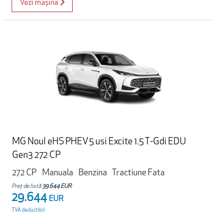
Vezi mașina
MG Noul eHS PHEV 5 usi Excite 1.5 T-Gdi EDU
Gen3 272 CP
272 CP
Manuala
Benzina
Tractiune Fata
Preț de listă
39.644 EUR
29.644
EUR
TVA deductibil