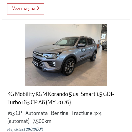
Vezi mașina
KG Mobility KGM Korando 5 usi Smart 1.5 GDI-
Turbo 163 CP A6 (MY 2026)
163 CP
Automata
Benzina
Tractiune 4x4
(automat)
7.500km
Preț de listă
29.819 EUR