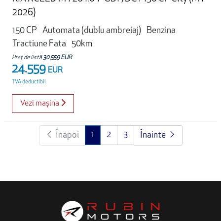
2026)
150 CP
Automata (dublu ambreiaj)
Benzina
Tractiune Fata
50km
Preț de listă
30.559 EUR
24.559
EUR
TVA deductibil
Vezi mașina
1
2
3
Înapoi
Înainte