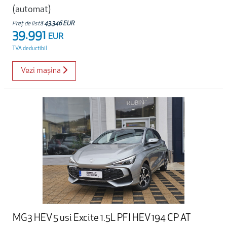
(automat)
Preț de listă
43.346 EUR
39.991
EUR
TVA deductibil
Vezi mașina
MG3 HEV 5 usi Excite 1.5L PFI HEV 194 CP AT