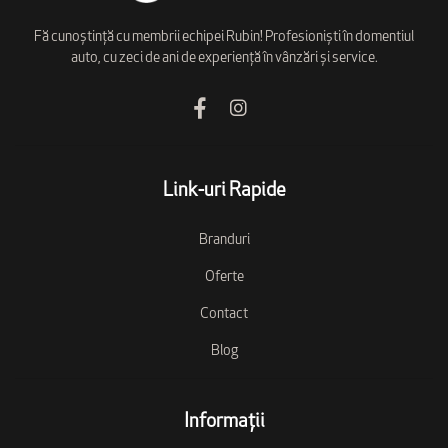
Fă cunoștință cu membrii echipei Rubin! Profesioniști în domentiul
auto, cu zeci de ani de experiență în vânzări și service.
Link-uri Rapide
Branduri
Oferte
Contact
Blog
Informații