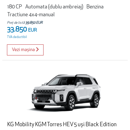
180 CP
Automata (dublu ambreiaj)
Benzina
Tractiune 4x4-manual
Preț de listă
39.850 EUR
33.850
EUR
TVA deductibil
Vezi mașina
KG Mobility KGM Torres HEV 5 uși Black Edition