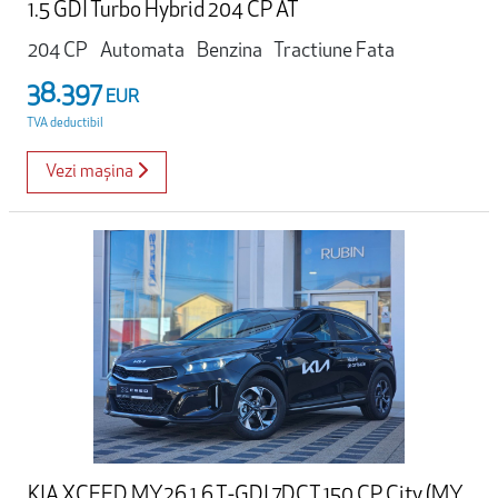
1.5 GDI Turbo Hybrid 204 CP AT
204 CP
Automata
Benzina
Tractiune Fata
38.397
EUR
TVA deductibil
Vezi mașina
KIA XCEED MY26 1.6 T-GDI 7DCT 150 CP City (MY