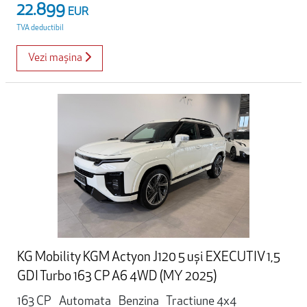
22.899
EUR
TVA deductibil
Vezi mașina
KG Mobility KGM Actyon J120 5 uși EXECUTIV 1,5
GDI Turbo 163 CP A6 4WD (MY 2025)
163 CP
Automata
Benzina
Tractiune 4x4