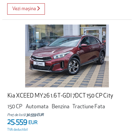
Vezi mașina
Kia XCEED MY26 1.6 T-GDI 7DCT 150 CP City
150 CP
Automata
Benzina
Tractiune Fata
Preț de listă
30.559 EUR
25.559
EUR
TVA deductibil