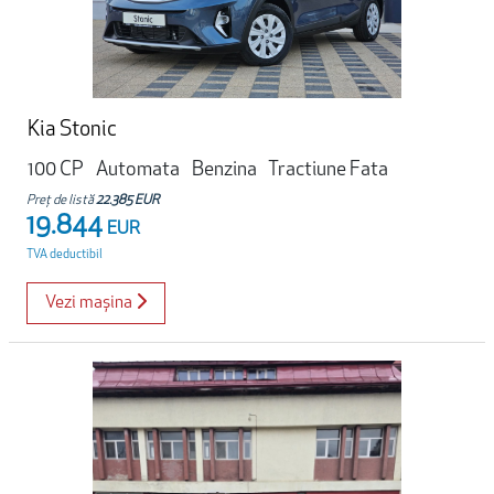
Kia Stonic
100 CP
Automata
Benzina
Tractiune Fata
Preț de listă
22.385 EUR
19.844
EUR
TVA deductibil
Vezi mașina