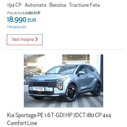
194 CP
Automata
Benzina
Tractiune Fata
Preț de listă
21.851 EUR
18.990
EUR
TVA deductibil
Vezi mașina
Kia Sportage PE 1.6 T-GDI HP 7DCT 180 CP 4x4
Comfort Line