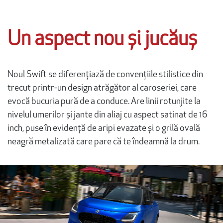
Un aspect nou și jucăuș
Noul Swift se diferențiază de convențiile stilistice din
trecut printr-un design atrăgător al caroseriei, care
evocă bucuria pură de a conduce. Are linii rotunjite la
nivelul umerilor și jante din aliaj cu aspect satinat de 16
inch, puse în evidență de aripi evazate și o grilă ovală
neagră metalizată care pare că te îndeamnă la drum.