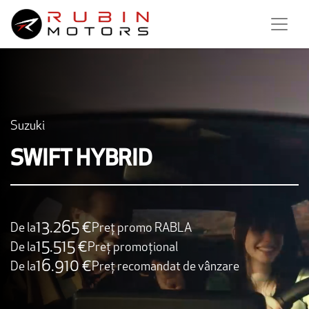
Suzuki
SWIFT HYBRID
13.265 €
De la
Preț promo RABLA
15.515 €
De la
Preț promoțional
16.910 €
De la
Preț recomandat de vânzare