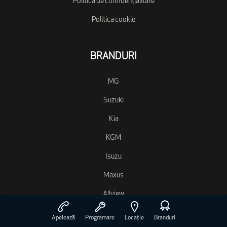
Politica de confidențialitate
Politica cookie
BRANDURI
MG
Suzuki
Kia
KGM
Isuzu
Maxus
Allview
Lynk&Co
Apelează
Programare
Locație
Branduri