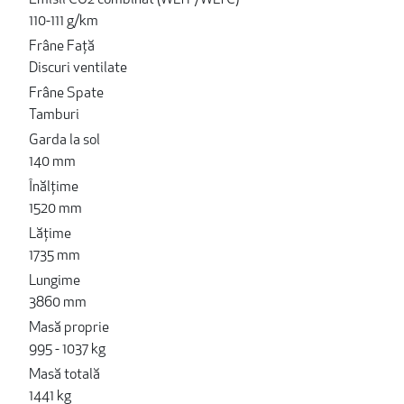
Emisii CO2 combinat (WLTP/WLTC)
110-111 g/km
Frâne Față
Discuri ventilate
Frâne Spate
Tamburi
Garda la sol
140 mm
Înălțime
1520 mm
Lățime
1735 mm
Lungime
3860 mm
Masă proprie
995 - 1037 kg
Masă totală
1441 kg