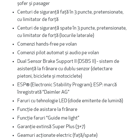
șofer și pasager
Centuri de siguranță față în 3 puncte, pretensionate,
cu limitator de forță
Centuri de siguranță spate în 3 puncte, pretensionate,
cu limitator de forță (locurile laterale)
Comenzi hands-free pe volan
Comenzi pilot automat și audio pe volan
Dual Sensor Brake Support II (DSBS II) - sistem de
asistență la frânare cu dublu senzor (detectare
pietoni, biciclete și motociclete)
ESP® (Electronic Stability Program); ESP: marcă
înregistrată “Daimler AG”
Faruri cu tehnologie LED (diode emitente de lumină)
Funcţie de asistare la frânare
Funcție faruri “Guide me light”
Garanție extinsă Super Plus (3+7)
Geamuri acţionate electric (față/spate)