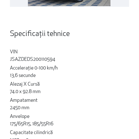
Specificații tehnice
VIN
JSAZDEDS200110594
Accelerație 0-100 km/h
13,6 secunde
Alezaj X Cursă
74.0 x 92.8 mm
Ampatament
2450 mm
Anvelope
175/65R15, 185/55R16
Capacitate cilindrică