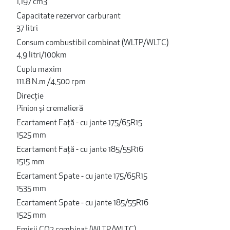
1,197 cm3
Capacitate rezervor carburant
37 litri
Consum combustibil combinat (WLTP/WLTC)
4,9 litri/100km
Cuplu maxim
111.8 N.m /4,500 rpm
Direcție
Pinion și cremalieră
Ecartament Față - cu jante 175/65R15
1525 mm
Ecartament Față - cu jante 185/55R16
1515 mm
Ecartament Spate - cu jante 175/65R15
1535 mm
Ecartament Spate - cu jante 185/55R16
1525 mm