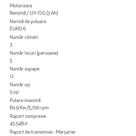
Motorizare
Benzină / 12V-ISG (3 Ah)
Normă de poluare
EURO 6
Număr cilindri
3
Număr locuri (persoane)
5
Număr supape
12
Număr uși
5 uși
Putere maximă
60.9 Kw /5,700 rpm
Raport compresie
45.548,0
Raport de transmisie - Marșarier