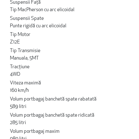
Suspensii Față
Tip MacPherson cu arc elicoidal
Suspensii Spate
Punte rigidă cu arc elicoidal
Tip Motor
Z12E
Tip Transmisie
Manuala, 5MT
Tracțiune
4WD
Viteza maximă
160 km/h
Volum portbagaj banchetă spate rabatată
589 litri
Volum portbagaj banchetă spate ridicată
285 litri
Volum portbagaj maxim