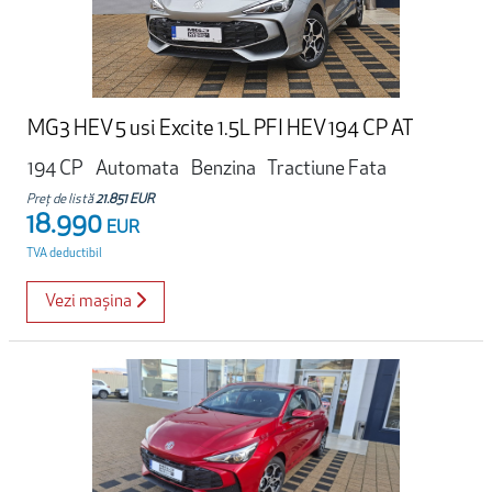
MG3 HEV 5 usi Excite 1.5L PFI HEV 194 CP AT
194 CP
Automata
Benzina
Tractiune Fata
Preț de listă
21.851 EUR
18.990
EUR
TVA deductibil
Vezi mașina