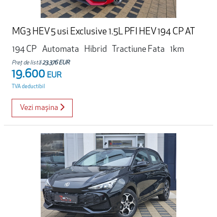
MG3 HEV 5 usi Exclusive 1.5L PFI HEV 194 CP AT
194 CP
Automata
Hibrid
Tractiune Fata
1km
Preț de listă
23.376 EUR
19.600
EUR
TVA deductibil
Vezi mașina