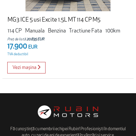
MG3 ICE 5 usi Excite 1.5L MT 114 CP M5
114 CP
Manuala
Benzina
Tractiune Fata
100km
Preț de listă
20.835 EUR
17.900
EUR
TVA deductibil
Vezi mașina
Fă cunoștință cu membrii echipei Rubin! Profesioniști în domentiul
auto, cu zeci de ani de experiență în vânzări și service.