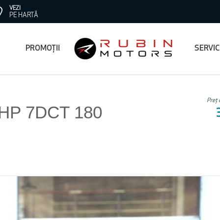
VEZI
PE HARTĂ
PROMOȚII
SERVI
Preț 
I HP 7DCT 180