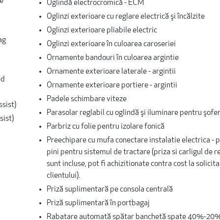
ne
Oglindă electrocromică - ECM
Oglinzi exterioare cu reglare electrică şi încălzite
Oglinzi exterioare pliabile electric
ag
Oglinzi exterioare în culoarea caroseriei
Ornamente bandouri în culoarea argintie
Ornamente exterioare laterale - argintii
ed
Ornamente exterioare portiere - argintii
Padele schimbare viteze
sist)
Parasolar reglabil cu oglindă şi iluminare pentru şofe
sist)
Parbriz cu folie pentru izolare fonică
Preechipare cu mufa conectare instalatie electrica - p
pini pentru sistemul de tractare (priza si carligul de 
sunt incluse, pot fi achizitionate contra cost la solicit
clientului).
Priză suplimentară pe consola centrală
Priză suplimentară în portbagaj
Rabatare automată spătar banchetă spate 40%-2