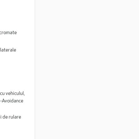
 cromate
laterale
cu vehiculul,
on-Avoidance
i de rulare