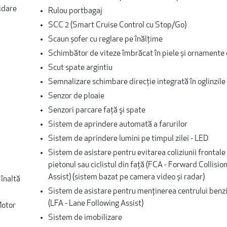
idare
Rulou portbagaj
SCC 2 (Smart Cruise Control cu Stop/Go)
Scaun șofer cu reglare pe înălţime
Schimbător de viteze îmbrăcat în piele și ornamente
Scut spate argintiu
Semnalizare schimbare direcție integrată în oglinzile 
Senzor de ploaie
Senzori parcare faţă şi spate
Sistem de aprindere automată a farurilor
Sistem de aprindere lumini pe timpul zilei - LED
Sistem de asistare pentru evitarea coliziunii frontale 
pietonul sau ciclistul din față (FCA - Forward Collisi
Assist) (sistem bazat pe camera video și radar)
 înaltă
Sistem de asistare pentru menţinerea centrului benzi
(LFA - Lane Following Assist)
Motor
Sistem de imobilizare