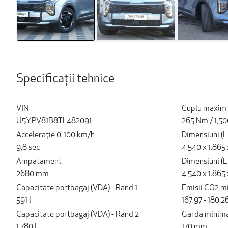
Specificații tehnice
VIN
Cuplu maxim
U5YPV81B8TL482091
265 Nm / 1,5
Acceleraţie 0-100 km/h
Dimensiuni (L 
9,8 sec
4.540 x 1.865
Ampatament
Dimensiuni (L 
2680 mm
4.540 x 1.865
Capacitate portbagaj (VDA) - Rand 1
Emisii CO2 m
591 l
167.97 - 180.
Capacitate portbagaj (VDA) - Rand 2
Garda minima 
1.780 l
170 mm