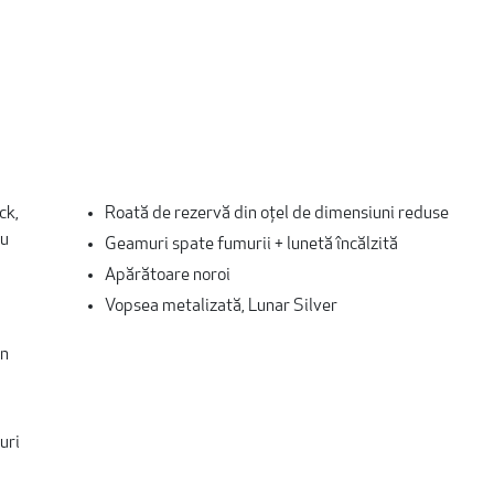
ck,
Roată de rezervă din oţel de dimensiuni reduse
cu
Geamuri spate fumurii + lunetă încălzită
Apărătoare noroi
Vopsea metalizată, Lunar Silver
in
euri