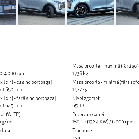
Masa proprie - maximă (fără şof
00-4,000 rpm
1.738 kg
x l x h) - cu șine portbagaj
Masa proprie - minimă (fără şofe
 x 1.650 mm
1.577 kg
x l x h) - fără șine portbagaj
Nivel zgomot
 x 1.645 mm
65 dB
ixt (WLTP)
Putere maximă
26 g/km
180 CP (132.4 KW) / 6,000 rpm
la sol
Tractiune
4x4