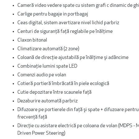
Cameră video vedere spate cu sistem grafi c dinamic de gh
Carlige pentru bagaje in portbagaj
Ceas digital, sistem avertizare nivel lichid parbriz
Centuri de siguranţă faţă reglabile pe înălţime
Claxon bitonal
Climatizare automată (2 zone)
Coloană de direcţie ajustabilă pe înălţime şi adâncime
Combinaţie lumini spate LED
Comenzi audio pe volan
Cotieră portieră îmbrăcată în piele ecologică
Cutie depozitare între scaunele faţă
Dezaburire automată parbriz
Difuzoare pe portierele din faţă şi spate + difuzoare pentru
frecvenţă faţă
Direcţie cu asistare electrică pe coloana de volan (MDPS - 
Driven Power Steering)