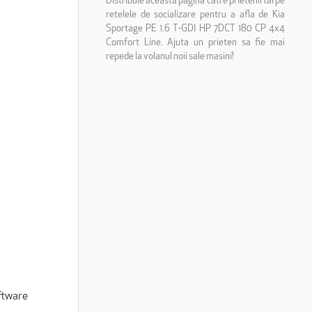
Distribuie aceasta pagina catre prietenii tai pe
retelele de socializare pentru a afla de Kia
Sportage PE 1.6 T-GDI HP 7DCT 180 CP 4x4
Comfort Line. Ajuta un prieten sa fie mai
repede la volanul noii sale masini!
ftware