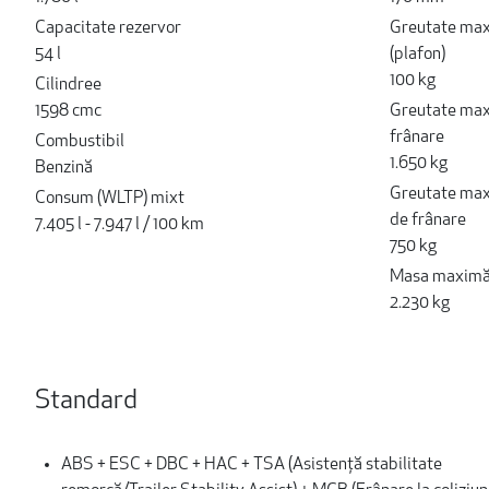
Capacitate rezervor
Greutate maxi
54 l
(plafon)
100 kg
Cilindree
1598 cmc
Greutate maxi
frânare
Combustibil
1.650 kg
Benzină
Greutate maxi
Consum (WLTP) mixt
de frânare
7.405 l - 7.947 l / 100 km
750 kg
Masa maximă
2.230 kg
Standard
ABS + ESC + DBC + HAC + TSA (Asistenţă stabilitate