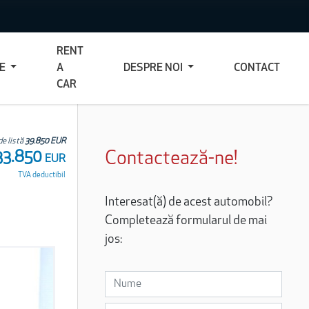
RENT
CE
A
DESPRE NOI
CONTACT
CAR
de listă
39.850 EUR
33.850
Contactează-ne!
EUR
TVA deductibil
Interesat(ă) de acest automobil?
Completează formularul de mai
jos: