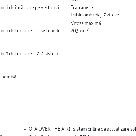
mă de încărcare pe verticală
Transmisie
Dublu ambreiaj, 7 viteze
Viteză maximă
mă de tractare - cu sistem de
203 km / h
mă de tractare - fără sistem
 admisă
OTA(OVER THE AIR) - sistem online de actualizare so