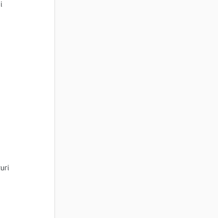
i
uri