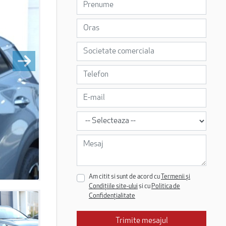
Am citit si sunt de acord cu
Termenii și
Condițiile site-ului
si cu
Politica de
Confidențialitate
Trimite mesajul