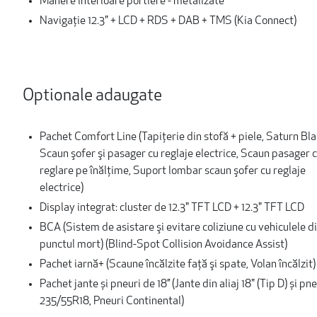
Mânere interioare portiere - metalizate
Navigație 12.3" + LCD + RDS + DAB + TMS (Kia Connect)
Optionale adaugate
Pachet Comfort Line (Tapiţerie din stofă + piele, Saturn Bla
Scaun şofer şi pasager cu reglaje electrice, Scaun pasager 
reglare pe înălţime, Suport lombar scaun şofer cu reglaje
electrice)
Display integrat: cluster de 12.3" TFT LCD + 12.3" TFT LCD
BCA (Sistem de asistare şi evitare coliziune cu vehiculele d
punctul mort) (Blind-Spot Collision Avoidance Assist)
Pachet iarnă+ (Scaune încălzite faţă şi spate, Volan încălzit)
Pachet jante și pneuri de 18’’ (Jante din aliaj 18" (Tip D) și pn
235/55R18, Pneuri Continental)