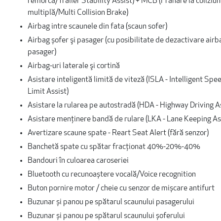
remorcă/Trailer Stability Assist) + MCB (Frânare la coliziu
multiplă/Multi Collision Brake)
Airbag intre scaunele din fata (scaun sofer)
Airbag șofer şi pasager (cu posibilitate de dezactivare airb
pasager)
Airbag-uri laterale şi cortină
Asistare inteligentă limită de viteză (ISLA - Intelligent Spe
Limit Assist)
Asistare la rularea pe autostradă (HDA - Highway Driving As
Asistare menţinere bandă de rulare (LKA - Lane Keeping As
Avertizare scaune spate - Reart Seat Alert (fără senzor)
Banchetă spate cu spătar fracţionat 40%-20%-40%
Bandouri în culoarea caroseriei
Bluetooth cu recunoaștere vocală/Voice recognition
Buton pornire motor / cheie cu senzor de mișcare antifurt
Buzunar și panou pe spătarul scaunului pasagerului
Buzunar și panou pe spătarul scaunului șoferului