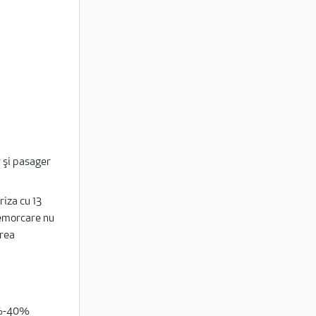
r şi pasager
riza cu 13
remorcare nu
area
0%-40%