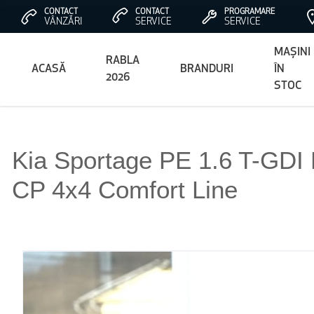
CONTACT
CONTACT
PROGRAMARE
VÂNZĂRI
SERVICE
SERVICE
MAȘINI
RABLA
ACASĂ
BRANDURI
ÎN
2026
STOC
Kia Sportage PE 1.6 T-GD
CP 4x4 Comfort Line