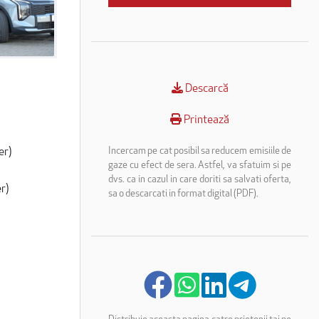
Descarcă
Printează
er)
Incercam pe cat posibil sa reducem emisiile de
gaze cu efect de sera. Astfel, va sfatuim si pe
dvs. ca in cazul in care doriti sa salvati oferta,
r)
sa o descarcati in format digital (PDF).