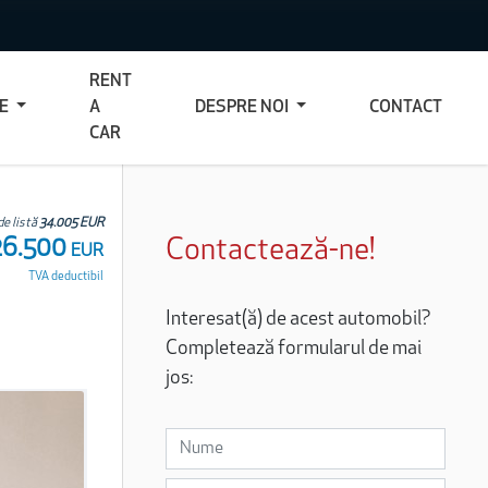
RENT
CE
A
DESPRE NOI
CONTACT
CAR
de listă
34.005 EUR
26.500
Contactează-ne!
EUR
TVA deductibil
Interesat(ă) de acest automobil?
Completează formularul de mai
jos: