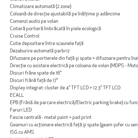
Climatizare automată (2 zone)
Coloană de direcţie ajustabilă pe înălţime şi adâncime
Comenzi audio pe volan
Cotieră portieră îmbrăcată în piele ecologică
Cruise Control
Cutie depozitare între scaunele faţă
Dezaburire automată parbriz
Difuzoare pe portierele din faţă şi spate + difuzoare pentru îna
Direcţie cu asistare electrică pe coloana de volan (MDPS - Mot
Discuri frâne spate de 16"
Discuri frână faţă de 17"
Display integrat: cluster de 4" TFT LCD + 12.3" TFT LCD
ECALL
EPB (Frână de parcare electrică/Electric parking brake) cu fun
Faruri LED
Fascie centrală - metal paint + pad print
Geamuri cu acționare electrică faţă şi spate (geam șofer cu sen
ISG cu AMS