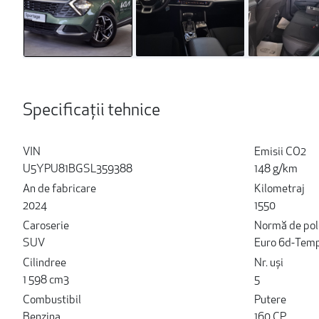
Specificații tehnice
VIN
Emisii CO2
U5YPU81BGSL359388
148 g/km
An de fabricare
Kilometraj
2024
1550
Caroserie
Normă de pol
SUV
Euro 6d-Tem
Cilindree
Nr. uși
1 598 cm3
5
Combustibil
Putere
Benzina
160 CP