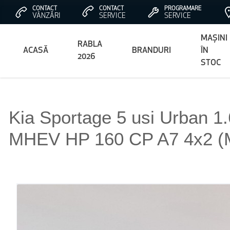
CONTACT
CONTACT
PROGRAMARE
VÂNZĂRI
SERVICE
SERVICE
MAȘINI
RABLA
ACASĂ
BRANDURI
ÎN
2026
STOC
Kia Sportage 5 usi Urban 1
MHEV HP 160 CP A7 4x2 (