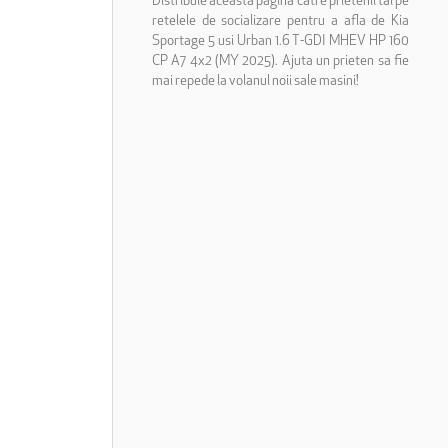
Distribuie aceasta pagina catre prietenii tai pe
retelele de socializare pentru a afla de Kia
Sportage 5 usi Urban 1.6 T-GDI MHEV HP 160
CP A7 4x2 (MY 2025). Ajuta un prieten sa fie
mai repede la volanul noii sale masini!