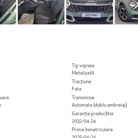
Tip vopsea
Metalizată
Tracțiune
Fata
uare
Transmisie
p
Automata (dublu ambreiaj)
Garanție producător
2032-04-24
Prima înmatriculare
2025-04-24