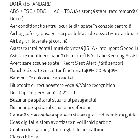
DOTĂRI STANDARD
ABS + ESC + DBC + HAC + TSA (Asistenţă stabilitate remorcă/Tra
Brake)
Aer condiționat pentru locurile din spate în consola centrală
Airbag șofer şi pasager (cu posibilitate de dezactivare airbag 
Airbag-uri laterale şi cortină
Asistare inteligentă limită de viteză (ISLA - Intelligent Speed L
Asistare menţinere bandă de rulare (LKA - Lane Keeping Assist
Avertizare scaune spate - Reart Seat Alert (fără senzor)
Banchetă spate cu spătar fracţionat 40%-20%-40%
Bandouri în culoarea caroseriei
Bluetooth cu recunoaștere vocală/Voice recognition
Bord tip „Supervision“ - 4.2" TFT
Buzunar pe spătarul scaunului pasagerului
Buzunar pe spătarul scaunului șoferului
Cameră video vedere spate cu sistem grafi c dinamic de ghida
Ceas digital, sistem avertizare nivel lichid parbriz
Centuri de siguranţă faţă reglabile pe înălţime
Claxon bitonal