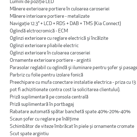
Lumini de poziţie LED
Mânere exterioare portiere în culoarea caroseriei
Mânere interioare portiere - metalizate
Navigație 12.3" + LCD + RDS + DAB + TMS (Kia Connect)
Oglindă elctrocromică - ECM
Oglinzi exterioare cu reglare electrică şi încălzite
Oglinzi exterioare pliabile electric
Oglinzi exterioare în culoarea caroseriei
Ornamente exterioare portiere - argintii
Parasolar reglabil cu oglindă şi iluminare pentru şofer şi pasag
Parbriz cu folie pentru izolare fonică
Preechipare cu mufa conectare instalatie electrica - priza cu 13 
pot fi achizitionate contra cost la solicitarea clientului).
Priză suplimentară pe consola centrală
Priză suplimentară în portbagaj
Rabatare automată spătar banchetă spate 40%-20%-40%
Scaun șofer cu reglare pe înălţime
Schimbător de viteze îmbrăcat în piele și ornamente cromate
Scut spate argintiu