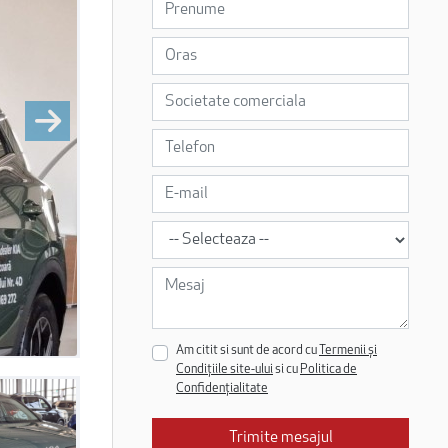
Am citit si sunt de acord cu
Termenii și
Condițiile site-ului
si cu
Politica de
Confidențialitate
Trimite mesajul