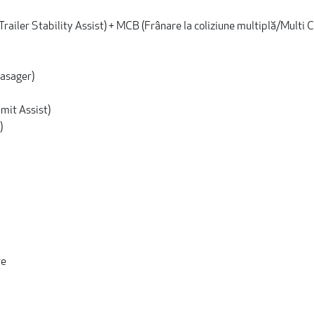
iler Stability Assist) + MCB (Frânare la coliziune multiplă/Multi C
pasager)
imit Assist)
)
re