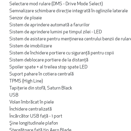
Selectare mod rulare (DMS - Drive Mode Select)
Semnalizare schimbare direcție integrată în oglinzile laterale
Senzor de ploaie
Sistem de aprindere automată a farurilor
Sistem de aprindere lumini pe timpul zilei - LED
Sistem de asistare pentru menţinerea centrului benzii de rulare
Sistem de imobilizare
Sistem de închidere portiere cu siguranţă pentru copii
Sistem deblocare portiere de la distanţă
Spoiler spate + al treilea stop spate LED
Suport pahare în cotiera centrală
TPMS (High Line)
Tapiţerie din stofă, Saturn Black
USB
Volan îmbrăcat în piele
Închidere centralizată
Încărcător USB față - 1 port
Şine longitudinale plafon
Ştergătoare faţă tip Aero Blade