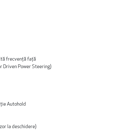
ltă frecvenţă faţă
or Driven Power Steering)
cţie Autohold
zor la deschidere)