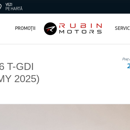
VEZI
PE HARTĂ
PROMOȚII
SERVI
Preț 
.6 T-GDI
MY 2025)