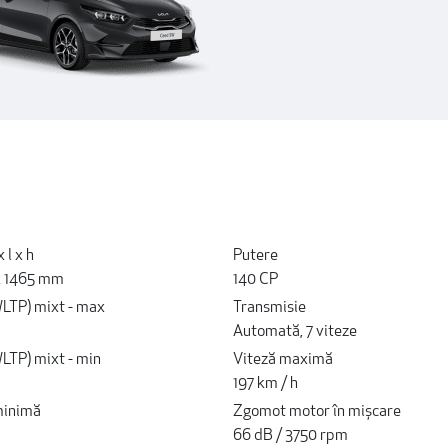
 l x h
Putere
x 1465 mm
140 CP
LTP) mixt - max
Transmisie
Automată, 7 viteze
LTP) mixt - min
Viteză maximă
197 km / h
minimă
Zgomot motor în mișcare
66 dB / 3750 rpm