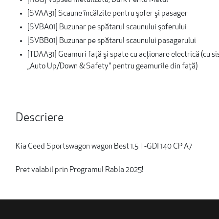
[H8G] Vopsea metalizată, Dark Penta Metal
[SVAA31] Scaune încălzite pentru şofer şi pasager
[SVBA01] Buzunar pe spătarul scaunului şoferului
[SVBB01] Buzunar pe spătarul scaunului pasagerului
[TDAA31] Geamuri faţă şi spate cu acţionare electrică (cu s
„Auto Up/Down & Safety" pentru geamurile din faţă)
Descriere
Kia Ceed Sportswagon wagon Best 1.5 T-GDI 140 CP A7
Pret valabil prin Programul Rabla 2025!