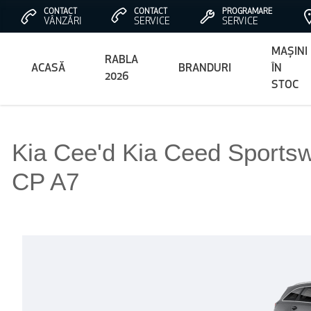
CONTACT
CONTACT
PROGRAMARE
VÂNZĂRI
SERVICE
SERVICE
MAȘINI
RABLA
ACASĂ
BRANDURI
ÎN
2026
STOC
Kia Cee'd Kia Ceed Sports
CP A7