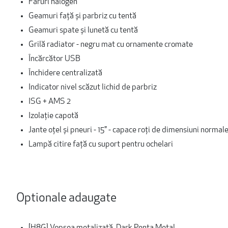
Faruri halogen
Geamuri față și parbriz cu tentă
Geamuri spate și lunetă cu tentă
Grilă radiator - negru mat cu ornamente cromate
Încărcător USB
Închidere centralizată
Indicator nivel scăzut lichid de parbriz
ISG + AMS 2
Izolaţie capotă
Jante oțel și pneuri - 15" - capace roți de dimensiuni normal
Lampă citire faţă cu suport pentru ochelari
Optionale adaugate