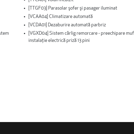
[TTCA01] Volan încălzit
[TTGF03] Parasolar şofer şi pasager iluminat
[VCAA04] Climatizare automată
[VCDA01] Dezaburire automată parbriz
istem
[VGXD04] Sistem cârlig remorcare - preechipare muf
instalaţie electrică priză 13 pini