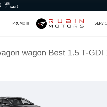
VEZI
PE HARTĂ
PROMOȚII
SERVI
wagon wagon Best 1.5 T-GDI