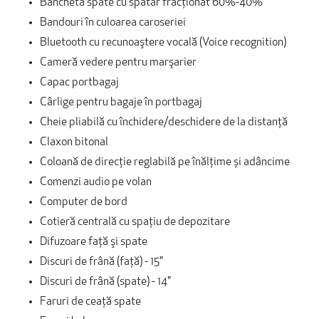
Banchetă spate cu spătar fracţionat 60%-40%
Bandouri în culoarea caroseriei
Bluetooth cu recunoaştere vocală (Voice recognition)
Cameră vedere pentru marşarier
Capac portbagaj
Cârlige pentru bagaje în portbagaj
Cheie pliabilă cu închidere/deschidere de la distanţă
Claxon bitonal
Coloană de direcție reglabilă pe înălțime și adâncime
Comenzi audio pe volan
Computer de bord
Cotieră centrală cu spaţiu de depozitare
Difuzoare faţă şi spate
Discuri de frână (față) - 15"
Discuri de frână (spate) - 14"
Faruri de ceață spate