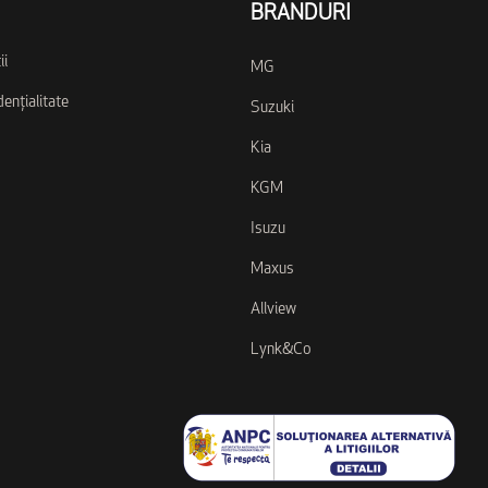
BRANDURI
ii
MG
dențialitate
Suzuki
Kia
KGM
Isuzu
Maxus
Allview
Lynk&Co