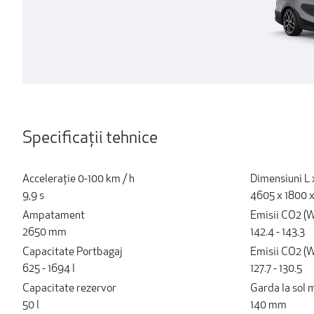
Specificații tehnice
Acceleraţie 0-100 km / h
Dimensiuni L x
9,9 s
4605 x 1800 
Ampatament
Emisii CO2 (W
2650 mm
142.4 - 143.3
Capacitate Portbagaj
Emisii CO2 (W
625 - 1694 l
127.7 - 130.5
Capacitate rezervor
Garda la sol 
50 l
140 mm