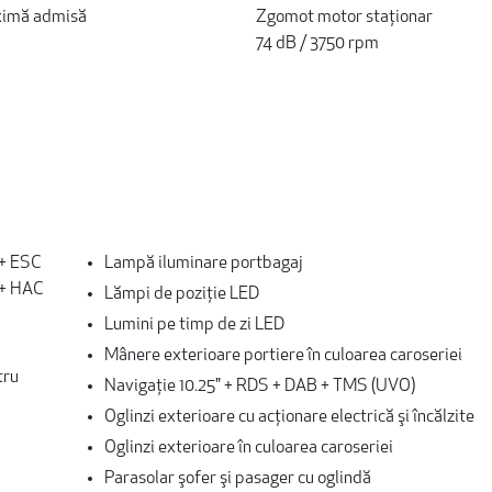
ximă admisă
Zgomot motor staționar
74 dB / 3750 rpm
 + ESC
Lampă iluminare portbagaj
) + HAC
Lămpi de poziție LED
Lumini pe timp de zi LED
Mânere exterioare portiere în culoarea caroseriei
tru
Navigaţie 10.25" + RDS + DAB + TMS (UVO)
Oglinzi exterioare cu acționare electrică şi încălzite
Oglinzi exterioare în culoarea caroseriei
Parasolar şofer şi pasager cu oglindă