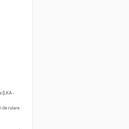
e (LKA -
i de rulare