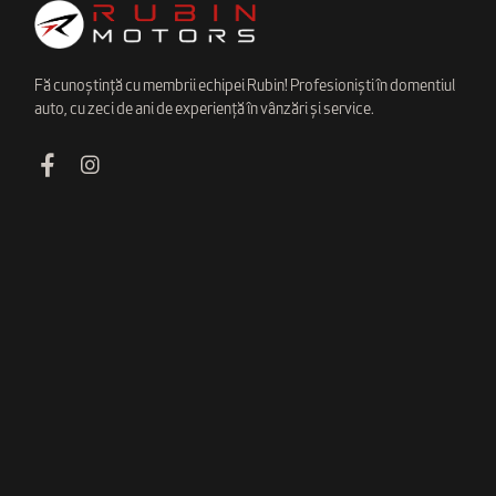
Fă cunoștință cu membrii echipei Rubin! Profesioniști în domentiul
auto, cu zeci de ani de experiență în vânzări și service.