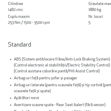
Cilindree
Greutate ma
1482 cmc
1880 kg
Cuplu maxim
Nr. locuri
253 Nm / 1500 - 3500 rpm
5
Standard
ABS (Sistem antiblocare frâne/Anti-Lock Braking System)
(Control electronic al stabilităţii/Electric Stability Control
(Control asistare coborâre pantă/Hill Assist Control)
Airbag-uri față pentru șofer și pasager
Airbag-uri laterale (pentru scaunele față) și tip cortină (pen
scaunele față și spate)
Apărători noroi
Avertizare scaune spate - Rear Seat Aalert (fără senzor)