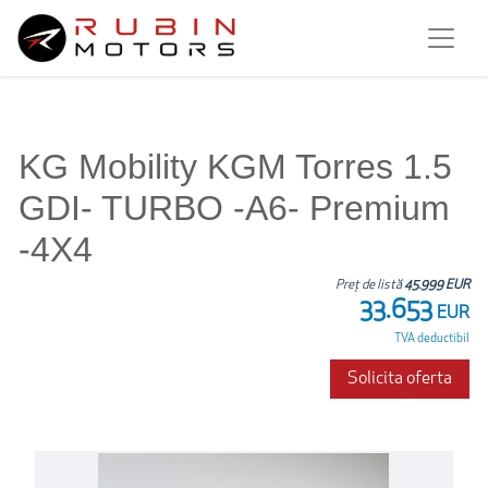
KG Mobility KGM Torres 1.5
GDI- TURBO -A6- Premium
-4X4
Preț de listă
45.999 EUR
33.653
EUR
TVA deductibil
Solicita oferta