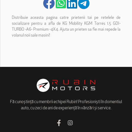
Distribuie aceasta pagina catre prietenii tai pe retelele de
socializare pentru a afla de KG Mobility KGM Torres 1.5 GDI-
TURBO -A6- Premium -4X4. Ajuta un prieten sa fie mai repede la
volanul noii sale masini!
Fă cunoștință cu membrii echipei Rubin! Profesioniști în domentiul
auto, cu zeci de ani de experiență în vânzări și service.