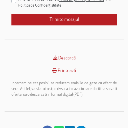
Am citit si sunt de acord cu
Termenii și Condițiile site-ului
si cu
Politica de Confidențialitate
Trimite mesajul
Descarcă
Printează
Incercam pe cat posibil sa reducem emisiile de gaze cu efect de
sera. Astfel, va sfatuim si pe dvs. ca in cazul in care doriti sa salvati
oferta, sa o descarcati in format digital (PDF).