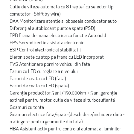
Covorase (textil)
Cutie de viteze automata cu 8 trepte ( cu selector tip
comutator - Shift by wire)
DAA Monitorizare atentie si oboseala conducator auto
Diferențial autoblocant puntea spate (PSD)
EPB Frana de mana electrica cu functie Autohold
EPS Servodirectie asistata electronic
ESP Control electronic al stabilitatii
Eleron spate cu stop pe frana cu LED incorporat
FVS Atentionare pornire vehicul din fata
Faruri cu LED cu reglare a nivelului
Faruri de ceata cu LED (fata)
Faruri de ceata cu LED (spate)
Garanție producător 5 ani / 150.000km + 5 ani garanție
extinsă pentru motor, cutie de viteze și turbosuflantă
Geamuri cu tenta
Geamuri electrice fata/spate (deschidere/inchidere dintr-
o atingere pentru geamurile din fata)
HBA Asistent activ pentru controlul automat al luminilor