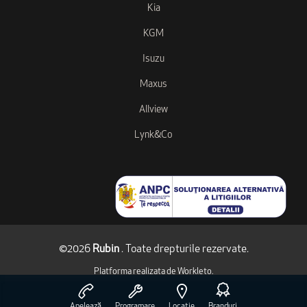
Kia
KGM
Isuzu
Maxus
Allview
Lynk&Co
©2026
Rubin
. Toate drepturile rezervate.
Platforma realizata de
Workleto
.
Apelează
Programare
Locație
Branduri