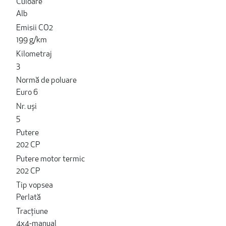
Culoare
Alb
Emisii CO2
199 g/km
Kilometraj
3
Normă de poluare
Euro 6
Nr. uși
5
Putere
202 CP
Putere motor termic
202 CP
Tip vopsea
Perlată
Tracțiune
4x4-manual