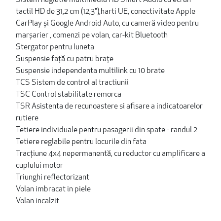
Sistem nagiatie multimedia HD Smart Audio cu ecran
tactil HD de 31,2 cm (12,3"),harti UE, conectivitate Apple
CarPlay și Google Android Auto, cu cameră video pentru
marșarier , comenzi pe volan, car-kit Bluetooth
Stergator pentru luneta
Suspensie față cu patru brațe
Suspensie independenta multilink cu 10 brate
TCS Sistem de control al tractiunii
TSC Control stabilitate remorca
TSR Asistenta de recunoastere si afisare a indicatoarelor
rutiere
Tetiere individuale pentru pasagerii din spate - randul 2
Tetiere reglabile pentru locurile din fata
Tracțiune 4x4 nepermanentă, cu reductor cu amplificare a
cuplului motor
Triunghi reflectorizant
Volan imbracat in piele
Volan incalzit