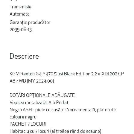
Transmisie
Automata
Garanție producător
2035-08-13
Descriere
KGM Rexton G4 Y470 5 usi Black Edition 2.2 e-XDI 202 CP
A8 4WD (MY 2024.00)
DOTĂRI OPȚIONALE ADĂUGATE
Vopsea metalizată, Alb Perlat
Negru ASH - piele cu cusătură ornamentală, plafon de
culoare negru
PACHET 7 LOCURI
Habitaclu cu 7 locuri (al treilea rând de scaune)