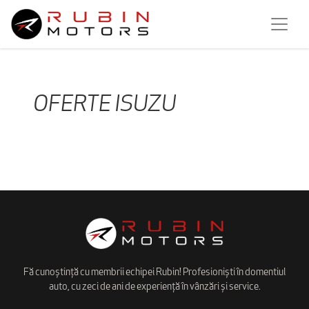
OFERTE ISUZU
Fă cunoștință cu membrii echipei Rubin! Profesioniști în domentiul
auto, cu zeci de ani de experiență în vânzări și service.