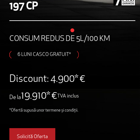
197 CP
CONSUM REDUS DE 5L/100 KM
6 LUNI CASCO GRATUIT*
Discount: 4.900* €
19.910* €
TVA inclus
De la
*Ofertă supusă unor termene și condiții.
Solicită Oferta