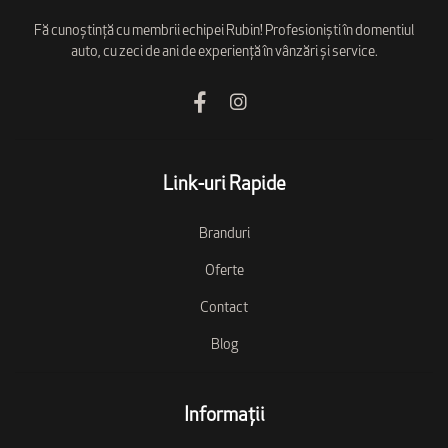
Fă cunoștință cu membrii echipei Rubin! Profesioniști în domentiul
auto, cu zeci de ani de experiență în vânzări și service.
Link-uri Rapide
Branduri
Oferte
Contact
Blog
Informații