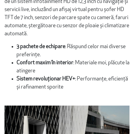
de un sistem infotainment HD de 12,3 inch cu navigație și
servicii live, incluzând un afișaj virtual pentru șofer HD
TFT de 7 inch, senzori de parcare spate cu cameră, faruri
automate, ștergătoare cu senzor de ploaie și climatizare
automată.
3 pachete de echipare
: Răspund celor mai diverse
preferințe.
Confort maxim în interior
: Materiale moi, plăcute la
atingere
Sistem revoluționar HEV+
: Performanțe, eficiență
și rafinament sporite