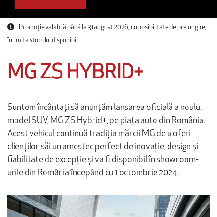
Promoție valabilă până la 31 august 2026, cu posibilitate de prelungire,
în limita stocului disponibil.
MG ZS HYBRID+
Suntem încântați să anunțăm lansarea oficială a noului
model SUV, MG ZS Hybrid+, pe piața auto din România.
Acest vehicul continuă tradiția mărcii MG de a oferi
clienților săi un amestec perfect de inovație, design și
fiabilitate de excepție și va fi disponibil în showroom-
urile din România începând cu 1 octombrie 2024.