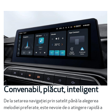
Convenabil, plăcut, inteligent
De la setarea navigației prin satelit până la alegerea
melodiei preferate, este nevoie de o atingere rapidă a