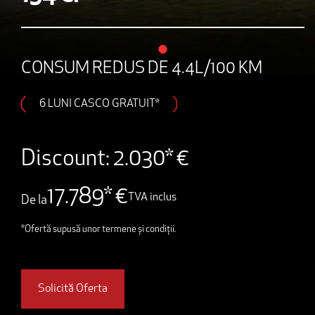
CONSUM REDUS DE 4.4L/100 KM
6 LUNI CASCO GRATUIT*
Discount: 2.030* €
17.789* €
TVA inclus
De la
*Ofertă supusă unor termene și condiții.
Solicită Oferta