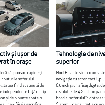
ctiv și ușor de
Tehnologie de nive
rat în orașe
superior
feră răspunsuri rapide și
Noul Picanto vine cu un sist
 inputurile șoferului,
navigație cu ecran tactil „plu
litatea fiind susținută de
8.0 inch și un afișaj digital de
le independente față de tip
rezoluție de 4.2 inchi în pano
n și de o punte spate cu
bord al șoferului în dotarea
rsiune – fără a sacrifica
Sistemul de navigație cu ecr