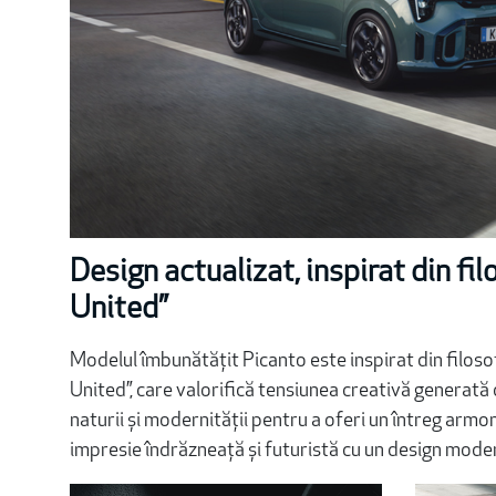
Design actualizat, inspirat din fi
United”
Modelul îmbunătățit Picanto este inspirat din filoso
United”, care valorifică tensiunea creativă generată 
naturii și modernității pentru a oferi un întreg armo
impresie îndrăzneață și futuristă cu un design moder