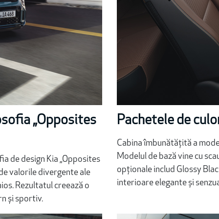
losofia „Opposites
Pachetele de culor
Cabina îmbunătățită a modelul
Modelul de bază vine cu scau
fia de design Kia „Opposites
opționale includ Glossy Bla
de valorile divergente ale
interioare elegante și senzu
nios. Rezultatul creează o
n și sportiv.