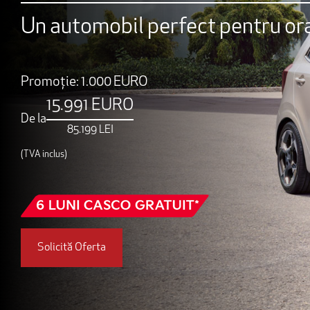
Un automobil perfect pentru or
Promoție: 1.000 EURO
15.991 EURO
De la
85.199 LEI
(TVA inclus)
Solicită Oferta