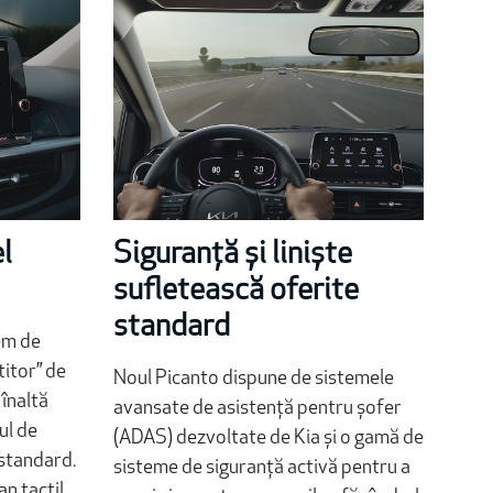
l
Siguranță și liniște
sufletească oferite
standard
em de
titor” de
Noul Picanto dispune de sistemele
 înaltă
avansate de asistență pentru șofer
ul de
(ADAS) dezvoltate de Kia și o gamă de
 standard.
sisteme de siguranță activă pentru a
an tactil