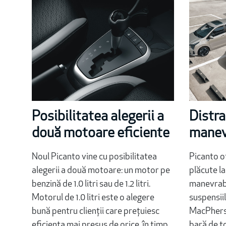
Posibilitatea alegerii a
Distra
două motoare eficiente
manev
Noul Picanto vine cu posibilitatea
Picanto o
alegerii a două motoare: un motor pe
plăcute la
benzină de 1.0 litri sau de 1.2 litri.
manevrabi
Motorul de 1.0 litri este o alegere
suspensii
bună pentru clienții care prețuiesc
MacPherso
eficiența mai presus de orice, în timp
bară de to