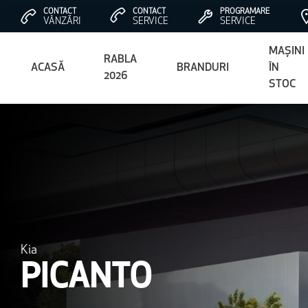
CONTACT
CONTACT
PROGRAMARE
VÂNZĂRI
SERVICE
SERVICE
MAȘINI
RABLA
ACASĂ
BRANDURI
ÎN
2026
STOC
Kia
PICANTO