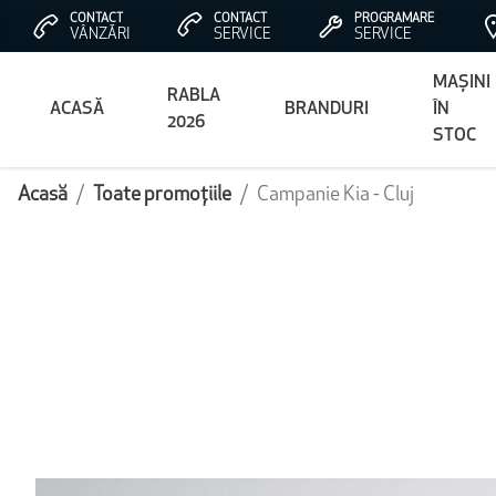
CONTACT
CONTACT
PROGRAMARE
VÂNZĂRI
SERVICE
SERVICE
MAȘINI
RABLA
ACASĂ
BRANDURI
ÎN
2026
STOC
Acasă
Toate promoțiile
Campanie Kia - Cluj