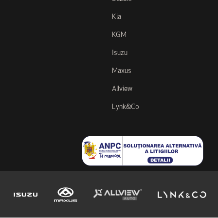
Kia
KGM
Isuzu
Maxus
Allview
Lynk&Co