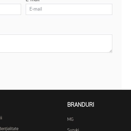
BRANDURI
ii
MG
dențialitate
Suzuki