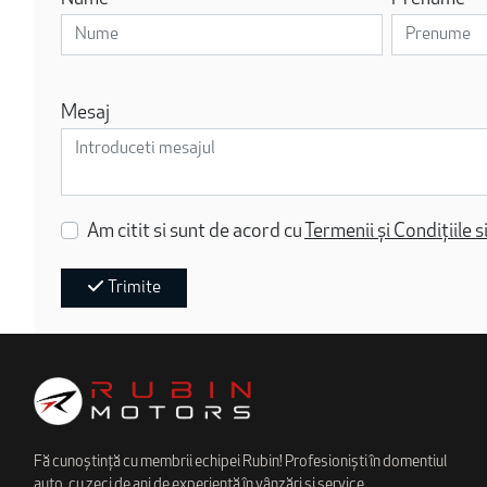
Mesaj
Am citit si sunt de acord cu
Termenii și Condițiile s
Trimite
Fă cunoștință cu membrii echipei Rubin! Profesioniști în domentiul
auto, cu zeci de ani de experiență în vânzări și service.