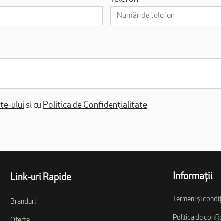
ite-ului
si cu
Politica de Confidențialitate
Informații
Link-uri Rapide
Termeni și condiț
Branduri
Politica de confi
Oferte