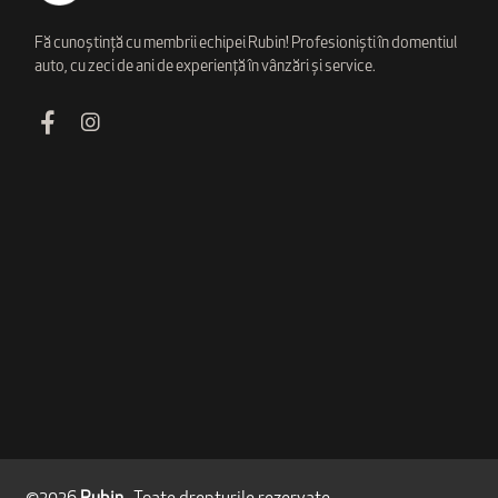
Fă cunoștință cu membrii echipei Rubin! Profesioniști în domentiul
auto, cu zeci de ani de experiență în vânzări și service.