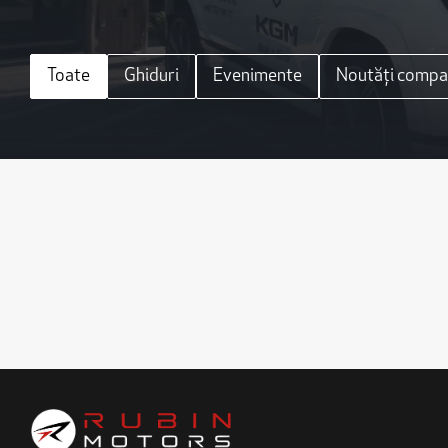
Toate
Ghiduri
Evenimente
Noutăți compa