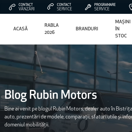
CONTACT
CONTACT
PROGRAMARE
VÂNZĂRI
SERVICE
SERVICE
MAȘINI
RABLA
ACASĂ
BRANDURI
ÎN
2026
STOC
Blog Rubin Motors
Bine ai venit pe blogul Rubin Motors, dealer auto în Bistrița
auto, prezentări de modele, comparații, sfaturi utile și inf
domeniul mobilității.