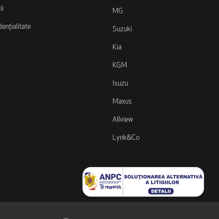
ii
MG
dențialitate
Suzuki
Kia
KGM
Isuzu
Maxus
Allview
Lynk&Co