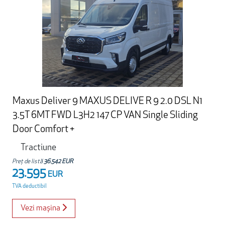
Maxus Deliver 9 MAXUS DELIVE R 9 2.0 DSL N1
3.5T 6MT FWD L3H2 147 CP VAN Single Sliding
Door Comfort +
Tractiune
Preț de listă
36.542 EUR
23.595
EUR
TVA deductibil
Vezi mașina