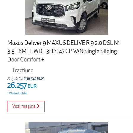
Maxus Deliver 9 MAXUS DELIVE R 9 2.0 DSL N1
3.5T 6MT FWD L3H2 147 CP VAN Single Sliding
Door Comfort +
Tractiune
Preț de listă
36.542 EUR
26.257
EUR
TVA deductibil
Vezi mașina