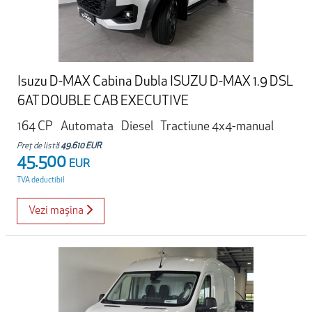
Isuzu D-MAX Cabina Dubla ISUZU D-MAX 1.9 DSL
6AT DOUBLE CAB EXECUTIVE
164 CP
Automata
Diesel
Tractiune 4x4-manual
Preț de listă
49.610 EUR
45.500
EUR
TVA deductibil
Vezi mașina