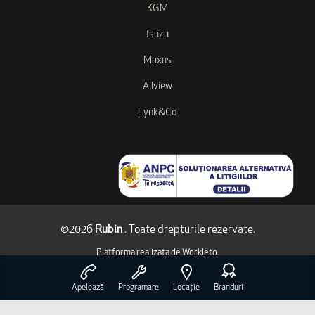
KGM
Isuzu
Maxus
Allview
Lynk&Co
©2026
Rubin
. Toate drepturile rezervate.
Platforma realizata de
Workleto
.
Apelează
Programare
Locație
Branduri