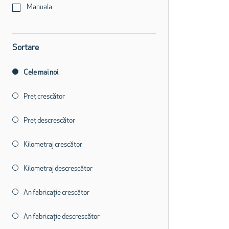
Manuala
Sortare
Cele mai noi
Preț crescător
Preț descrescător
Kilometraj crescător
Kilometraj descrescător
An fabricație crescător
An fabricație descrescător