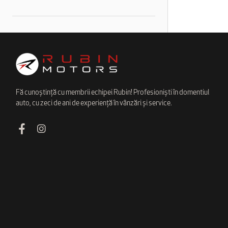
Fă cunoștință cu membrii echipei Rubin! Profesioniști în domentiul
auto, cu zeci de ani de experiență în vânzări și service.