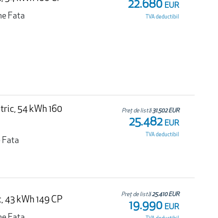
22.680
EUR
ne Fata
TVA deductibil
tric, 54 kWh 160
Preț de listă
31.502 EUR
25.482
EUR
TVA deductibil
 Fata
Preț de listă
25.410 EUR
c, 43 kWh 149 CP
19.990
EUR
ne Fata