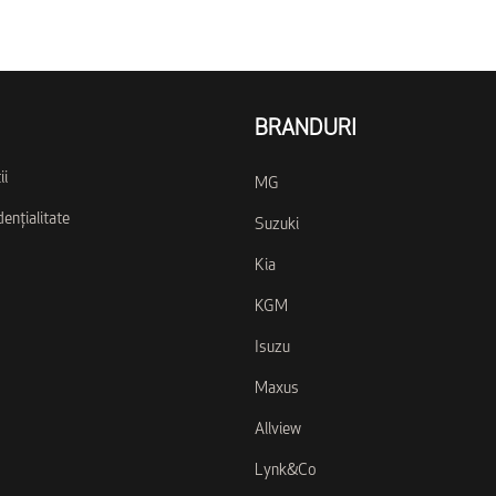
BRANDURI
ii
MG
dențialitate
Suzuki
Kia
KGM
Isuzu
Maxus
Allview
Lynk&Co