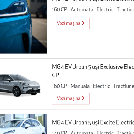
160 CP
Automata
Electric
Tractiu
Vezi mașina
MG4 EV Urban 5 uși Exclusive Elec
CP
160 CP
Manuala
Electric
Tractiune
Vezi mașina
MG4 EV Urban 5 uși Excite Electri
149 CP
Automata
Electric
Tractiu