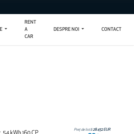
RENT
CE
A
DESPRE NOI
CONTACT
CAR
Preț de listă
28.452 EUR
c, 54 kWh 160 CP