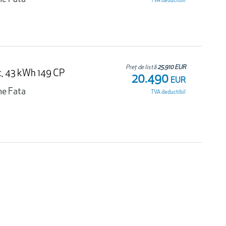
TVA deductibil
Preț de listă
25.910 EUR
c, 43 kWh 149 CP
20.490
EUR
ne Fata
TVA deductibil