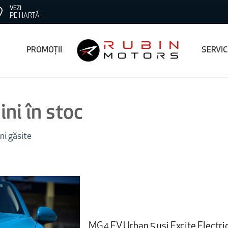
VEZI
PE HARTĂ
PROMOȚII
SERVI
ni în stoc
ni găsite
MG4 EV Urban 5 uși Excite Electri