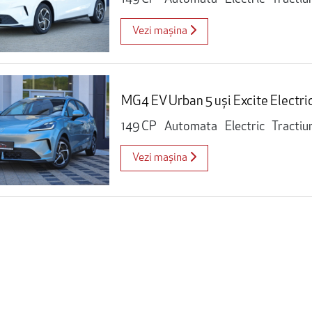
Vezi mașina
MG4 EV Urban 5 uși Excite Electri
149 CP
Automata
Electric
Tractiu
Vezi mașina