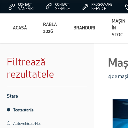
CONTACT
CONTACT
PROGRAMARE
VÂNZĂRI
SERVICE
SERVICE
MAȘINI
RABLA
ACASĂ
BRANDURI
ÎN
2026
STOC
Filtrează
Mași
rezultatele
4
de mași
Stare
Toate starile
Autovehicule Noi