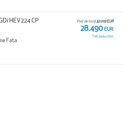
T-GDi HEV 224 CP
Preț de listă
32.019 EUR
28.490
EUR
TVA deductibil
une Fata