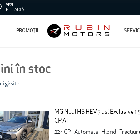
VEZI
PE HARTĂ
PROMOȚII
SERVI
ni în stoc
ni găsite
MG Noul HS HEV 5 uși Exclusive 1
CP AT
224 CP
Automata
Hibrid
Tractiun