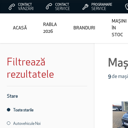
CONTACT
CONTACT
PROGRAMARE
VÂNZĂRI
SERVICE
SERVICE
MAȘINI
RABLA
ACASĂ
BRANDURI
ÎN
2026
STOC
Filtrează
Mași
rezultatele
9
de mași
Stare
Toate starile
Autovehicule Noi