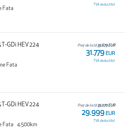
TVA deductibil
e Fata
.5 T-GDi HEV 224
Preț de listă
35.679 EUR
31.779
EUR
TVA deductibil
une Fata
.5 T-GDi HEV 224
Preț de listă
35.070 EUR
29.999
EUR
TVA deductibil
e Fata
4.500km