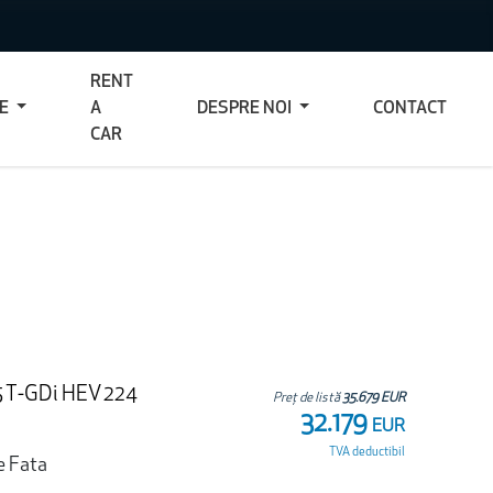
RENT
CE
A
DESPRE NOI
CONTACT
CAR
.5 T-GDi HEV 224
Preț de listă
35.679 EUR
32.179
EUR
TVA deductibil
e Fata