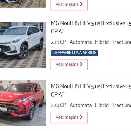
Vezi mașina
MG Noul HS HEV 5 uși Exclusive 1
CP AT
224 CP
Automata
Hibrid
Tractiun
CAMPANIE LUNA APRILIE
Vezi mașina
MG Noul HS HEV 5 uși Exclusive 1
CP AT
224 CP
Automata
Hibrid
Tractiun
Vezi mașina