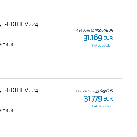
.5 T-GDi HEV 224
Preț de listă
35.069 EUR
31.169
EUR
e Fata
TVA deductibil
.5 T-GDi HEV 224
Preț de listă
35.679 EUR
31.779
EUR
TVA deductibil
e Fata