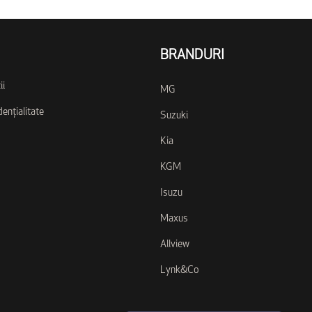
BRANDURI
ii
MG
dențialitate
Suzuki
Kia
KGM
Isuzu
Maxus
Allview
Lynk&Co