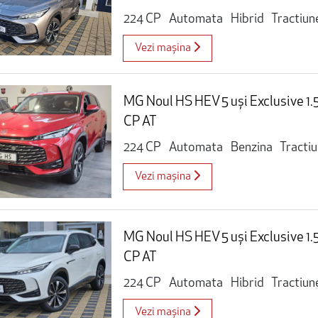
224 CP
Automata
Hibrid
Tractiun
Vezi mașina
MG Noul HS HEV 5 uși Exclusive 1
CP AT
224 CP
Automata
Benzina
Tracti
Vezi mașina
MG Noul HS HEV 5 uși Exclusive 1
CP AT
224 CP
Automata
Hibrid
Tractiun
Vezi mașina