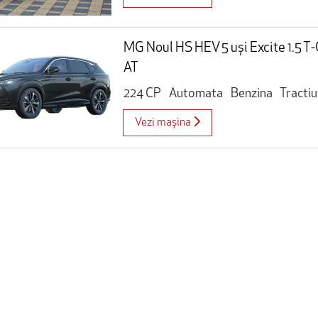
MG Noul HS HEV 5 uși Excite 1.5 
AT
224 CP
Automata
Benzina
Tracti
Vezi mașina