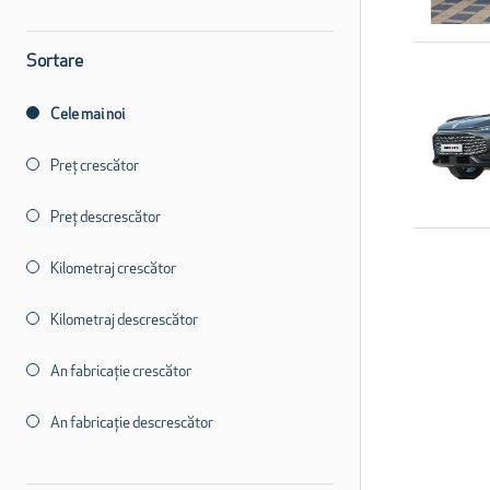
Sortare
Cele mai noi
Preț crescător
Preț descrescător
Kilometraj crescător
Kilometraj descrescător
An fabricație crescător
An fabricație descrescător