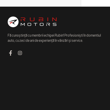
Fă cunoștință cu membrii echipei Rubin! Profesioniști în domentiul
auto, cu zeci de ani de experiență în vânzări și service.