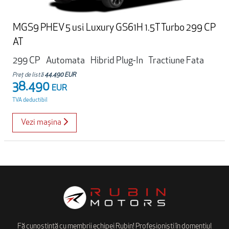
MGS9 PHEV 5 usi Luxury GS61H 1.5T Turbo 299 CP
AT
299 CP
Automata
Hibrid Plug-In
Tractiune Fata
Preț de listă
44.490 EUR
38.490
EUR
TVA deductibil
Vezi mașina
Fă cunoștință cu membrii echipei Rubin! Profesioniști în domentiul