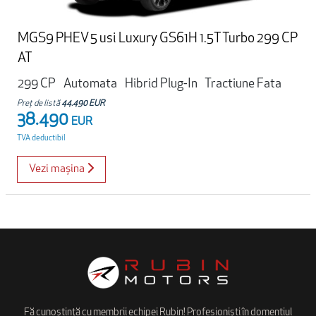
MGS9 PHEV 5 usi Luxury GS61H 1.5T Turbo 299 CP
AT
299 CP
Automata
Hibrid Plug-In
Tractiune Fata
Preț de listă
44.490 EUR
38.490
EUR
TVA deductibil
Vezi mașina
Fă cunoștință cu membrii echipei Rubin! Profesioniști în domentiul