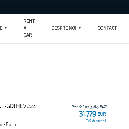
RENT
CE
A
DESPRE NOI
CONTACT
CAR
.5 T-GDi HEV 224
Preț de listă
35.679 EUR
31.779
EUR
TVA deductibil
une Fata