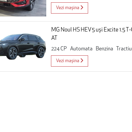
Vezi mașina
MG Noul HS HEV 5 uși Excite 1.5 
AT
224 CP
Automata
Benzina
Tracti
Vezi mașina