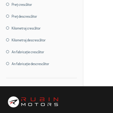
Preț crescător
Preț descrescător
Kilometraj crescător
Kilometraj descrescător
An fabricație crescător
An fabricație descrescător