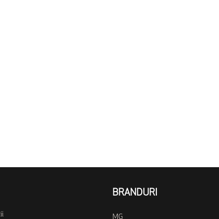
BRANDURI
ii
MG