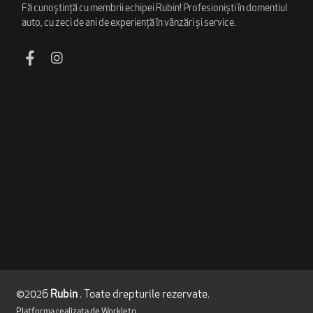
Fă cunoștință cu membrii echipei Rubin! Profesioniști în domentiul
auto, cu zeci de ani de experiență în vânzări și service.
©2026
Rubin
. Toate drepturile rezervate.
Platforma realizata de
Workleto
.