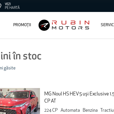
VEZI
PE HARTĂ
PROMOȚII
SERVI
ni în stoc
i găsite
MG Noul HS HEV 5 uși Exclusive 1
CP AT
224 CP
Automata
Benzina
Tracti