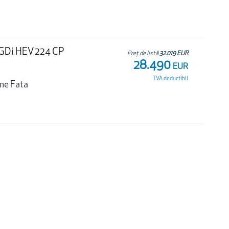
T-GDi HEV 224 CP
Preț de listă
32.019 EUR
28.490
EUR
TVA deductibil
une Fata