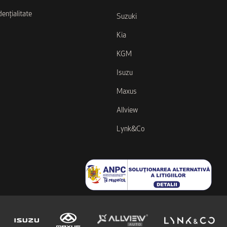
dențialitate
Suzuki
Kia
KGM
Isuzu
Maxus
Allview
Lynk&Co