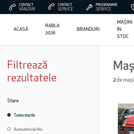
CONTACT
CONTACT
PROGRAMARE
VÂNZĂRI
SERVICE
SERVICE
MAȘINI
RABLA
ACASĂ
BRANDURI
ÎN
2026
STOC
Filtrează
Mași
rezultatele
2
de mașin
Stare
Toate starile
Autovehicule Noi