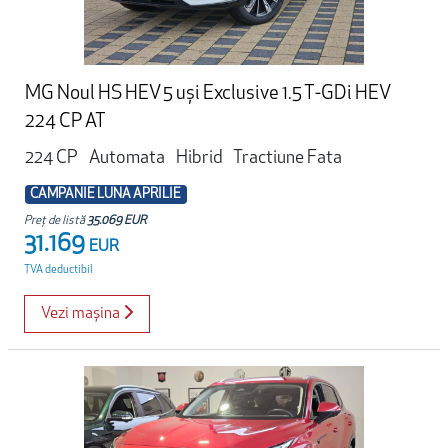
MG Noul HS HEV 5 uși Exclusive 1.5 T-GDi HEV
224 CP AT
224 CP
Automata
Hibrid
Tractiune Fata
CAMPANIE LUNA APRILIE
Preț de listă
35.069 EUR
31.169
EUR
TVA deductibil
Vezi mașina