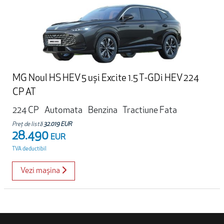
MG Noul HS HEV 5 uși Excite 1.5 T-GDi HEV 224
CP AT
224 CP
Automata
Benzina
Tractiune Fata
Preț de listă
32.019 EUR
28.490
EUR
TVA deductibil
Vezi mașina