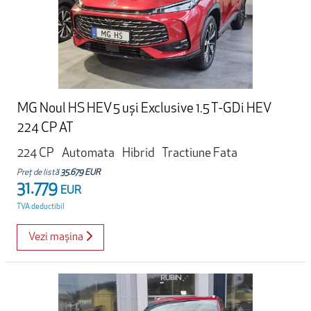
MG Noul HS HEV 5 uși Exclusive 1.5 T-GDi HEV
224 CP AT
224 CP
Automata
Hibrid
Tractiune Fata
Preț de listă
35.679 EUR
31.779
EUR
TVA deductibil
Vezi mașina