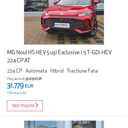
MG Noul HS HEV 5 uși Exclusive 1.5 T-GDi HEV
224 CP AT
224 CP
Automata
Hibrid
Tractiune Fata
Preț de listă
35.679 EUR
31.779
EUR
TVA deductibil
Vezi mașina