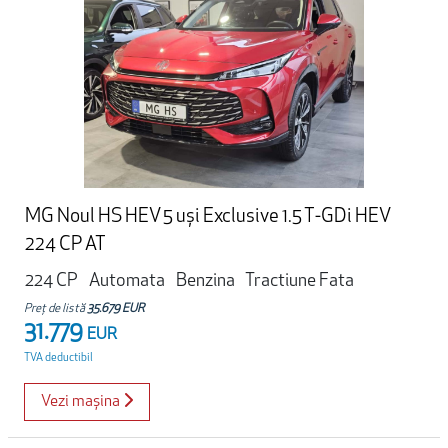
MG Noul HS HEV 5 uși Exclusive 1.5 T-GDi HEV
224 CP AT
224 CP
Automata
Benzina
Tractiune Fata
Preț de listă
35.679 EUR
31.779
EUR
TVA deductibil
Vezi mașina