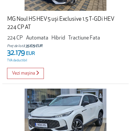
MG Noul HS HEV 5 uși Exclusive 1.5 T-GDi HEV
224 CP AT
224 CP
Automata
Hibrid
Tractiune Fata
Preț de listă
35.679 EUR
32.179
EUR
TVA deductibil
Vezi mașina