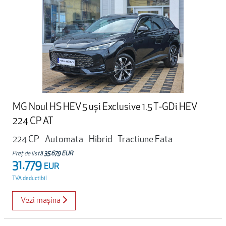
MG Noul HS HEV 5 uși Exclusive 1.5 T-GDi HEV
224 CP AT
224 CP
Automata
Hibrid
Tractiune Fata
Preț de listă
35.679 EUR
31.779
EUR
TVA deductibil
Vezi mașina