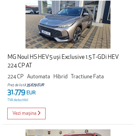
MG Noul HS HEV 5 uși Exclusive 1.5 T-GDi HEV
224 CP AT
224 CP
Automata
Hibrid
Tractiune Fata
Preț de listă
35.679 EUR
31.779
EUR
TVA deductibil
Vezi mașina