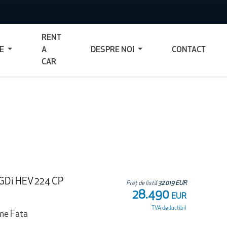
RENT
CE
A
DESPRE NOI
CONTACT
CAR
T-GDi HEV 224 CP
Preț de listă
32.019 EUR
28.490
EUR
TVA deductibil
une Fata