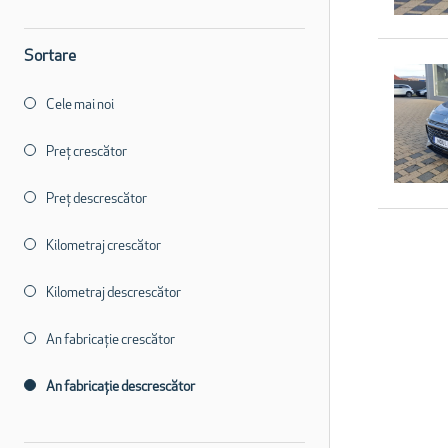
Sortare
Cele mai noi
Preț crescător
Preț descrescător
Kilometraj crescător
Kilometraj descrescător
An fabricație crescător
An fabricație descrescător