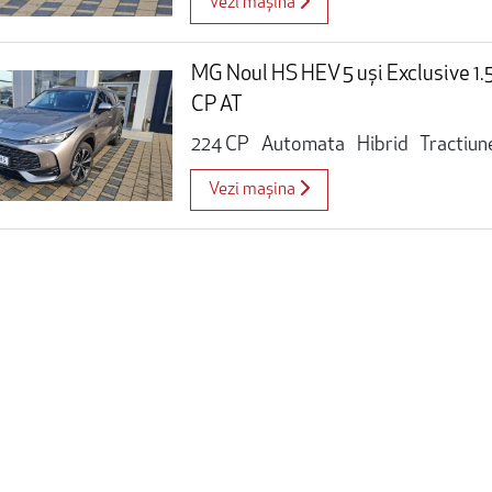
Vezi mașina
MG Noul HS HEV 5 uși Exclusive 1
CP AT
224 CP
Automata
Hibrid
Tractiun
Vezi mașina