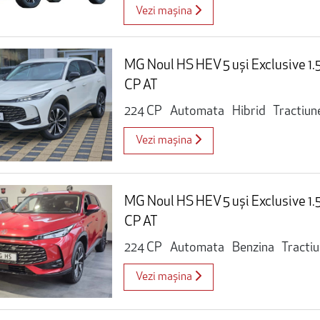
Vezi mașina
MG Noul HS HEV 5 uși Exclusive 1
CP AT
224 CP
Automata
Hibrid
Tractiun
Vezi mașina
MG Noul HS HEV 5 uși Exclusive 1
CP AT
224 CP
Automata
Benzina
Tracti
Vezi mașina