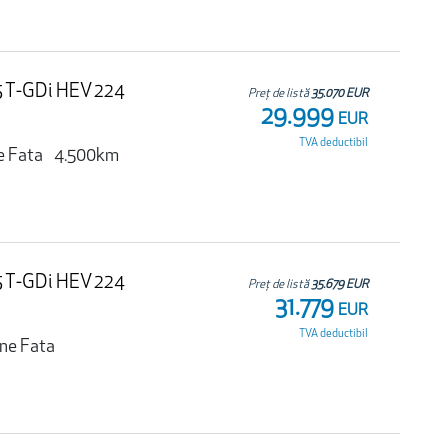
.5 T-GDi HEV 224
Preț de listă
35.070 EUR
29.999
EUR
TVA deductibil
e Fata
4.500km
.5 T-GDi HEV 224
Preț de listă
35.679 EUR
31.779
EUR
TVA deductibil
une Fata