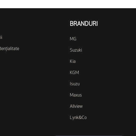
BRANDURI
ii
MG
dențialitate
Suzuki
Kia
KGM
Isuzu
Maxus
Allview
Lynk&Co