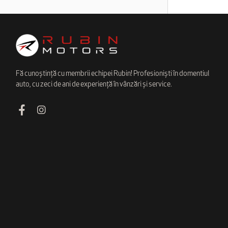
Fă cunoștință cu membrii echipei Rubin! Profesioniști în domentiul
auto, cu zeci de ani de experiență în vânzări și service.