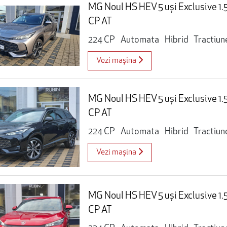
MG Noul HS HEV 5 uși Exclusive 1
CP AT
224 CP
Automata
Hibrid
Tractiun
Vezi mașina
MG Noul HS HEV 5 uși Exclusive 1
CP AT
224 CP
Automata
Hibrid
Tractiun
Vezi mașina
MG Noul HS HEV 5 uși Exclusive 1
CP AT