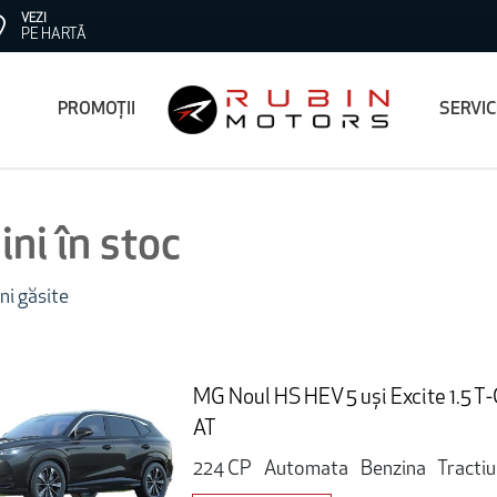
VEZI
PE HARTĂ
PROMOȚII
SERVI
ni în stoc
ni găsite
MG Noul HS HEV 5 uși Excite 1.5 
AT
224 CP
Automata
Benzina
Tracti