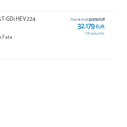
.5 T-GDi HEV 224
Preț de listă
35.679 EUR
32.179
EUR
TVA deductibil
e Fata