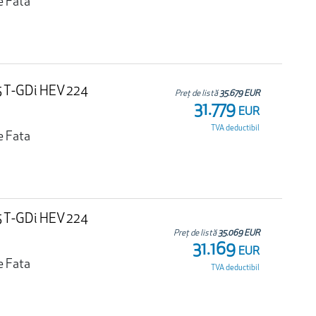
e Fata
.5 T-GDi HEV 224
Preț de listă
35.679 EUR
31.779
EUR
TVA deductibil
e Fata
.5 T-GDi HEV 224
Preț de listă
35.069 EUR
31.169
EUR
e Fata
TVA deductibil