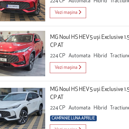
224 CP
Automata
Hibrid
Tractiun
Vezi mașina
MG Noul HS HEV 5 uși Exclusive 1
CP AT
224 CP
Automata
Hibrid
Tractiun
Vezi mașina
MG Noul HS HEV 5 uși Exclusive 1
CP AT
224 CP
Automata
Hibrid
Tractiun
CAMPANIE LUNA APRILIE