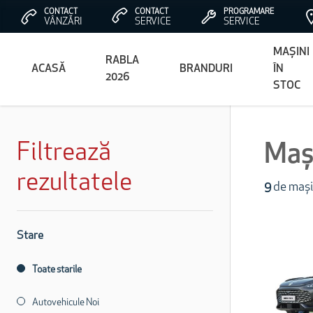
CONTACT
CONTACT
PROGRAMARE
VÂNZĂRI
SERVICE
SERVICE
MAȘINI
RABLA
ACASĂ
BRANDURI
ÎN
2026
STOC
Filtrează
Mași
rezultatele
9
de mași
Stare
Toate starile
Autovehicule Noi