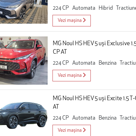
224 CP
Automata
Hibrid
Tractiun
Vezi mașina
MG Noul HS HEV 5 uși Exclusive 1
CP AT
224 CP
Automata
Benzina
Tracti
Vezi mașina
MG Noul HS HEV 5 uși Excite 1.5 
AT
224 CP
Automata
Benzina
Tracti
Vezi mașina