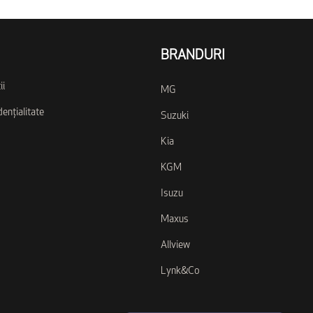
BRANDURI
ii
MG
dențialitate
Suzuki
Kia
KGM
Isuzu
Maxus
Allview
Lynk&Co