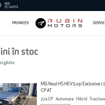
VEZI
PE HARTĂ
PROMOȚII
SERVI
ni în stoc
ni găsite
MG Noul HS HEV 5 uși Exclusive 1
CP AT
224 CP
Automata
Hibrid
Tractiun