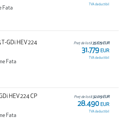
TVA deductibil
e Fata
.5 T-GDi HEV 224
Preț de listă
35.679 EUR
31.779
EUR
TVA deductibil
une Fata
T-GDi HEV 224 CP
Preț de listă
32.019 EUR
28.490
EUR
TVA deductibil
une Fata