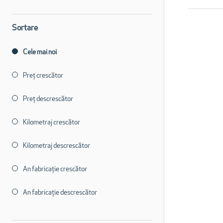
Sortare
Cele mai noi
Preț crescător
Preț descrescător
Kilometraj crescător
Kilometraj descrescător
An fabricație crescător
An fabricație descrescător