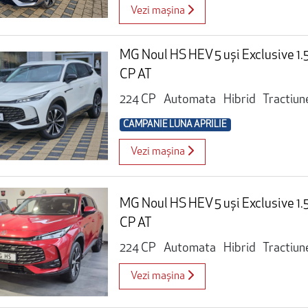
Vezi mașina
MG Noul HS HEV 5 uși Exclusive 1
CP AT
224 CP
Automata
Hibrid
Tractiun
CAMPANIE LUNA APRILIE
Vezi mașina
MG Noul HS HEV 5 uși Exclusive 1
CP AT
224 CP
Automata
Hibrid
Tractiun
Vezi mașina