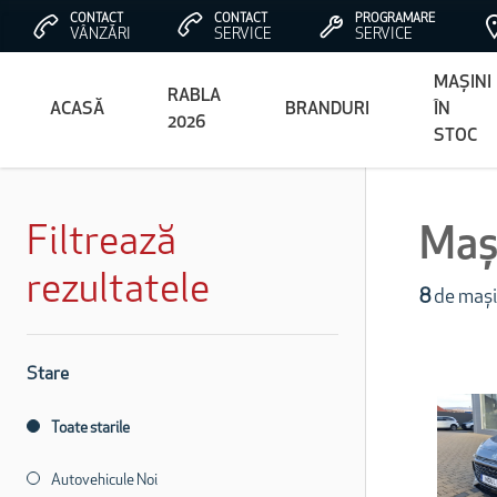
CONTACT
CONTACT
PROGRAMARE
VÂNZĂRI
SERVICE
SERVICE
MAȘINI
RABLA
ACASĂ
BRANDURI
ÎN
2026
STOC
Filtrează
Mași
rezultatele
8
de mași
Stare
Toate starile
Autovehicule Noi