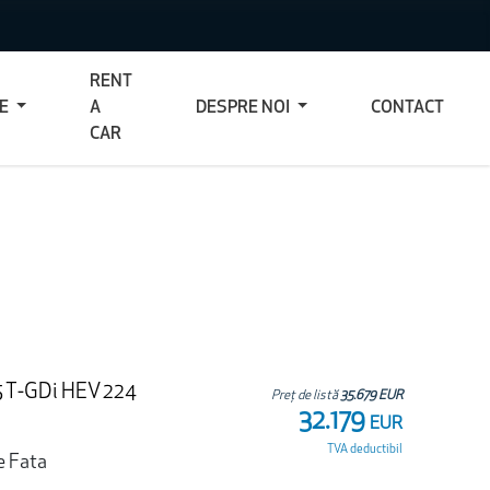
RENT
CE
A
DESPRE NOI
CONTACT
CAR
.5 T-GDi HEV 224
Preț de listă
35.679 EUR
32.179
EUR
TVA deductibil
e Fata