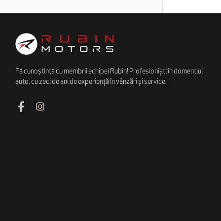
Fă cunoștință cu membrii echipei Rubin! Profesioniști în domentiul
auto, cu zeci de ani de experiență în vânzări și service.