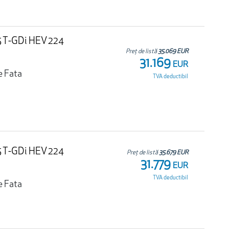
.5 T-GDi HEV 224
Preț de listă
35.069 EUR
31.169
EUR
e Fata
TVA deductibil
.5 T-GDi HEV 224
Preț de listă
35.679 EUR
31.779
EUR
TVA deductibil
e Fata